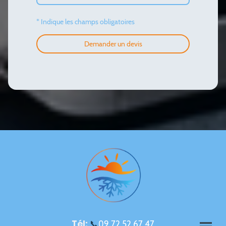
* Indique les champs obligatoires
Demander un devis
Tél:
📞
0
9 72 52 67 47